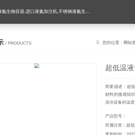
氮生物容器,进口液氮加注机,不锈钢液氮生物容器
示
您的位置：
网站
/ PRODUCTS
超低温液
简要描述：超
材料的微观组
深冷设备的温度一
织结构发生了
产品型号：
耐磨性、尺寸稳
所属分类：超低
更新时间：2023-