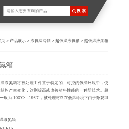
首页
>
产品展示
>
液氮深冷箱
>
超低温液氮箱
> 超低温液氮箱
氮箱
低温液氮箱将被处理工件置于特定的、可控的低温环境中，使
织结构产生变化，达到提高或改善材料性能的一种新技术。超
般为-100℃~ -196℃，被处理材料在低温环境下由于微观组
改变，深冷设备在宏观上表现为材料的表面硬度、冲击韧性、
定性、强度、残余应力等方面的提高与改善。
温液氮箱
10-16