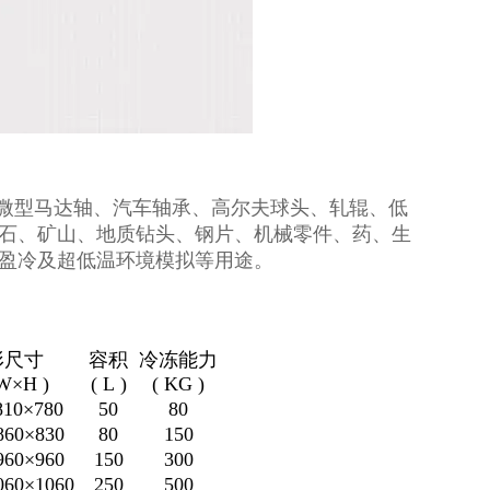
微型马达轴、汽车轴承、高尔夫球头、轧辊、低
石、矿山、地质钻头、钢片、机械零件、药、生
盈冷及超低温环境模拟等用途。
形尺寸
容积
冷冻能力
W×H )
( L )
( KG )
810×780
50
80
860×830
80
150
960×960
150
300
060×1060
250
500