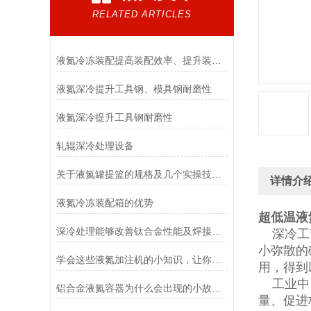
RELATED ARTICLES
液氮冷冻装配提高装配效率、提升装配品质、不松动
液氮深冷提升工具钢、模具钢耐磨性
液氮深冷提升工具钢耐磨性
轧辊深冷处理设备
关于液氮罐提篮的规格及几个实操技巧分享，肯定对你有帮助！
详情介
液氮冷冻装配箱的优势
超低温液
深冷处理能够改善钛合金性能及焊接件的尺寸稳定性
深冷工艺
小弥散的
学会这些液氮加注机的小知识，让你更好的使用它！
用，得到
工业中，
铝合金液氮容器为什么会出现的小故障？这些操作细节你一定要注意
量、促进