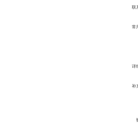
联
常
详
补