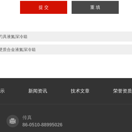
刀具液氮深冷箱
硬质合金液氮深冷箱
示
新闻资讯
技术文章
荣誉资质
传真
86-0510-88995026