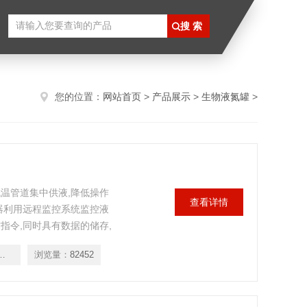
您的位置：
网站首页
>
产品展示
>
生物液氮罐
>
温管道集中供液,降低操作
查看详情
器利用远程监控系统监控液
指令,同时具有数据的储存,
bio 400系列
浏览量：
82452