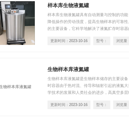
样本库生物液氮罐
样本库生物液氮罐具有自动测量与控制的功能
降低操作的劳动强度，提高生物样本的可靠性
的主要设备，它科学地解决了液氮贮存时容器
起的液氮大量蒸发损失的难题。采用液氮液位
更新时间：
2023-10-16
型号：
浏览量
液位，超高、超低液位报警，超温报警，自动
种储存方式。
生物样本库液氮罐
生物样本库液氮罐是生物样本储存的主要设备
时容器由于热对流、传导和辐射引起的液氮大
学技术的发展和人类社会的进步，高真空多层
艺被采用，使液氮容器具备了优良的绝热性能
更新时间：
2023-10-16
型号：
浏览量