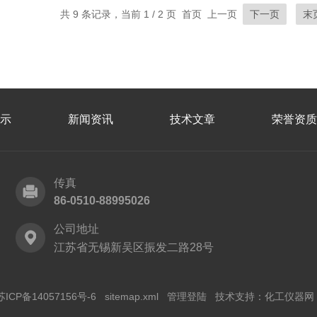
共 9 条记录，当前 1 / 2 页 首页 上一页
下一页
末
示
新闻资讯
技术文章
荣誉资质
传真
86-0510-88995026
公司地址
江苏省无锡新吴区振发二路28号
苏ICP备14057156号-6
sitemap.xml
管理登陆
技术支持：
化工仪器网