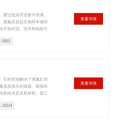
，通过低温管道集中供液，
查看详情
。液氮容器是生物样本储存
由于热对流、传导和辐射引
控制系统，实时显示高、低
：
5933
控制补液；有汽相和液相两
，它科学地解决了液氮贮存
查看详情
量蒸发损失的难题。随着科
绝热技术及其新材料、新工
。
：
10214