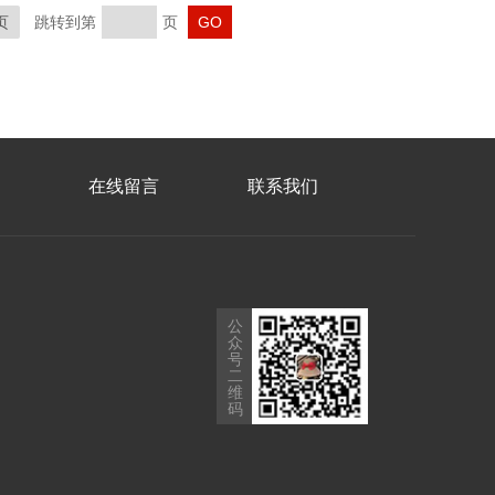
页
跳转到第
页
在线留言
联系我们
公
众
号
二
维
码