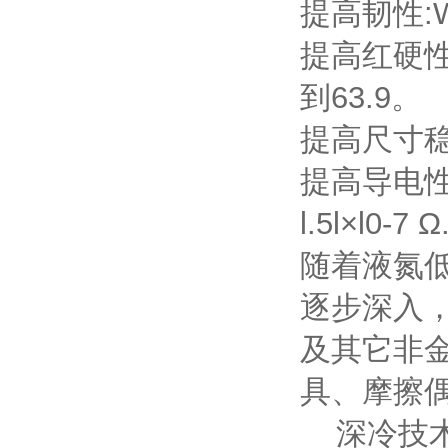
提高韧性:W
提高红硬性
到63.9。
提高尺寸稳
提高导电性:
l.5l×l0-7 
随着液氮
逐步深入
及其它非
具、摩擦
深冷技术