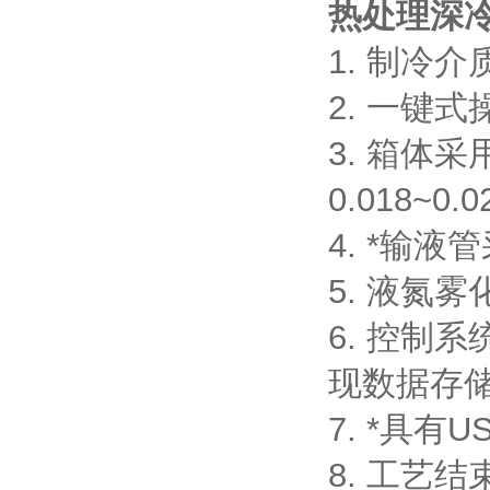
热处理深
1. 制冷介
2. 一键
3. 箱体
0.018~0
4. *输液
5. 液氮
6. 控制
现数据存
7. *具
8. 工艺