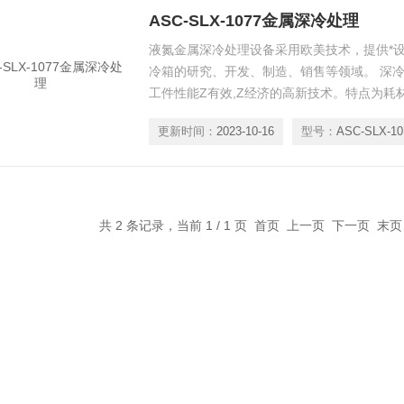
ASC-SLX-1077金属深冷处理
液氮金属深冷处理设备采用欧美技术，提供*设备
冷箱的研究、开发、制造、销售等领域。 深
工件性能Z有效,Z经济的高新技术。特点为耗
染，是一种新型的环保技术。目前该技术已经
更新时间：
2023-10-16
型号：
ASC-SLX-10
业、汽车、五金工具、体育器材等行业中得到
共 2 条记录，当前 1 / 1 页 首页 上一页 下一页 末