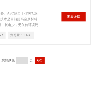
。ASC致力于-196℃深
查看详情
冷技术是目前提高金属材料
材，耗电少，无任何环境污
在航天、船舶、军事、制造
77
浏览量：
10630
广泛的应用。
页 跳转到第
页