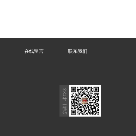
在线留言
联系我们
公
众
号
二
维
码