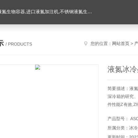
氮生物容器,进口液氮加注机,不锈钢液氮生物容器
示
您的位置：
网站首页
>
/ PRODUCTS
液氮冰冷
简要描述：液氮
深冷箱的研究、
件性能Z有效,
一种新型的环
产品型号： ASC-
车、五金工具、
所属分类：冰冷
更新时间：2023-