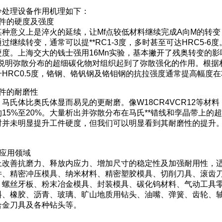
冷处理设备作用机理如下：
工件的硬度及强度
某种意义上是淬火的延续，让Mf点较低材料继续完成A向M的转变
过继续转变，通常可以提**RC1-3度，多时甚至可达HRC5-
硬度。上海交大的钱士强用16Mn实验，基本撇开了残奥转变的影
，说明弥散分布的超细碳化物对组织起到了弥散强化的作用。根据
HRC0.5度，铬钢、铬钒钢及铬钼钢的抗拉强度通常提高幅度在3
工件的耐磨性
马氏体比奥氏体显而易见的更耐磨。像W18CR4VCR12等材料，
15%至20%。大量析出并弥散分布在马氏**错线和孪晶带上
时并未明显提升工件硬度，但我们可以明显看到其耐磨性的提升。
-应用领域
改善抗磨力、释放内应力、增加尺寸的稳定性及加强耐用性，适
件、精密冲压模具、纳米材料、精密塑胶模具、切削刀具、滚齿
、螺丝牙板、粉末冶金模具、封装模具、碳化钨材料、气动工具
料、橡胶、沥青、玻璃、旷山地质用钻头、油嘴、弹簧、齿轮、
合金刀具及各种钻头等。