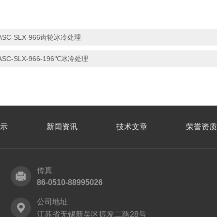
ASC-SLX-966齿轮冰冷处理
ASC-SLX-966-196℃冰冷处理
示
新闻资讯
技术文章
荣誉资质
传真
86-0510-88995026
公司地址
江苏省无锡新吴区振发二路28号