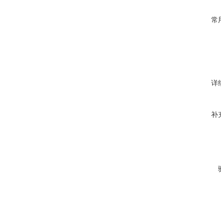
常
详
补