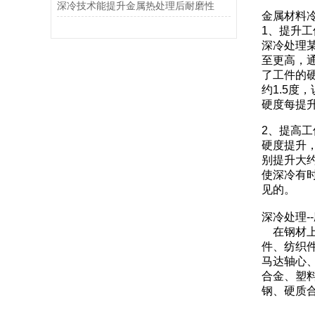
深冷技术能提升金属热处理后耐磨性
金属材料
1、提升
深冷处理
至更高，通
了工件的
约1.5度
硬度每提升
2、提高
硬度提升，
别提升大约
使深冷有
见的。
深冷处理-
在钢材上
件、纺织
马达轴心
合金、塑
钢、硬质