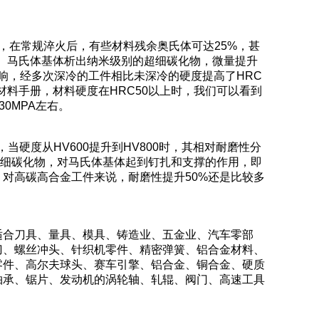
，在常规淬火后，有些材料残余奥氏体可达25%，甚
6度。马氏体基体析出纳米级别的超细碳化物，微量提升
响，经多次深冷的工件相比未深冷的硬度提高了HRC
材料手册，材料硬度在HRC50以上时，我们可以看到
0MPA左右。
当硬度从HV600提升到HV800时，其相对耐磨性分
的超细碳化物，对马氏体基体起到钉扎和支撑的作用，即
对高碳高合金工件来说，耐磨性提升50%还是比较多
合刀具、量具、模具、铸造业、五金业、汽车零部
刀、螺丝冲头、针织机零件、精密弹簧、铝合金材料、
零件、高尔夫球头、赛车引擎、铝合金、铜合金、硬质
轴承、锯片、发动机的涡轮轴、轧辊、阀门、高速工具