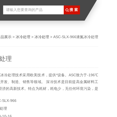
产品展示
>
冰冷处理
>
冰冷处理
> ASC-SLX-966液氮冰冷处理
处理
冰冷处理技术采用欧美技术，提供*设备。ASC致力于-196℃
开发、制造、销售等领域。 深冷技术是目前提高金属材料工
Z经济的高新技术。特点为耗材，耗电少，无任何环境污染，是
保技术。目前该技术已经在航天、船舶、军事、制造业、汽
SLX-966
体育器材等行业中得到广泛的应用。
处理
10-16