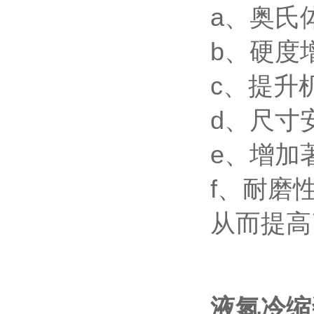
a、
奥氏
b、硬度
c、提升
d、尺寸
e、增加
f、耐磨
从而提高
液氮冷缩