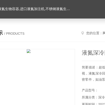
氮生物容器,进口液氮加注机,不锈钢液氮生物容器
示
您的位置：
/ PRODUCTS
液氮深冷
简要描述：超
视，液氮深冷
密零件，如油
性能的提高。在
产品型号：
提高汽车稳定安
所属分类：深冷
更新时间：2023-