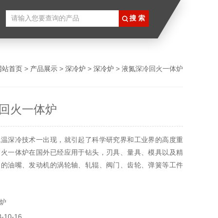
网站首页
>
产品展示
>
深冷炉
>
深冷炉
> 液氮深冷回火一体炉
回火一体炉
低温深冷技术一出现，就引起了科学研究界和工业界的高度重
回火一体炉在国外已经应用于钻头，刃具、量具、模具以及精
泵的油嘴、发动机的涡轮轴、轧辊、阀门、齿轮、弹簧等工件
汽车工业中， 各大汽车公司也均在采用深冷处理的刹车，以
全性和刹车的使用年限。
炉
10-16