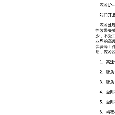
深冷炉-
箱门开启
深冷处理
性效果失
少，不受
业界的高
弹簧等工
明，深冷
1、高速
2、硬质
3、硬质
4、金刚
5、金刚
6、精密