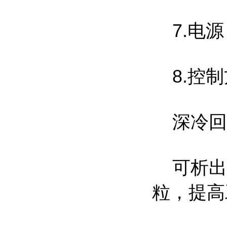
7.电源：
8.控制
深冷回火
可析出
粒，提高