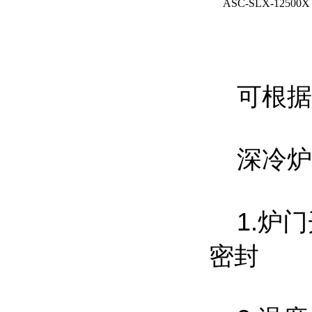
ASC-
SLX-12500X
可根据
深冷炉-
1.炉门
密封