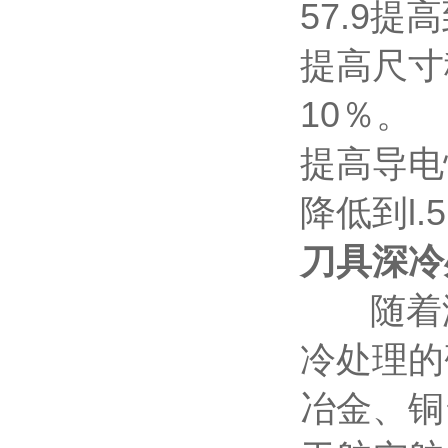
57.9提高
提高尺寸稳
10％。
提高导电性:
降低到l.5l
刀具深冷
随着液
冷处理的
冶金、铜