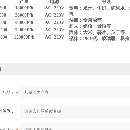
产量
电源
用途
300
18000P/h
AC 220V
饮料：果汁、牛奶、矿泉水、
等
600
36000P/h
AC 220V
油脂：食用油等
800
48000P/h
AC 220V
粉末：奶粉、骨粉等
1200
72000P/h
AC 220V
固体：大米、薯片、瓜子等
2000
120000P/h
AC 220V
瓶体：PET
瓶、玻璃瓶、易拉
价
产品：
的单位：
的姓名：