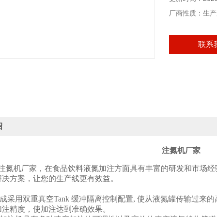
厂商性质：生产
联系
绍
注氮机厂家
注氮机厂家，在食品饮料液氮加注方面具有丰富的研发和市场经
解决方案，让您的生产线更有效益。
设计成采用双重真空Tank 缓冲隔离控制配置, 使从液氮罐传输
加注精度，使加注达到准确效果。