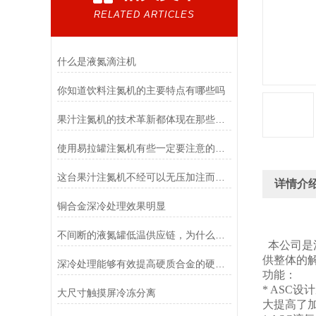
RELATED ARTICLES
什么是液氮滴注机
你知道饮料注氮机的主要特点有哪些吗
果汁注氮机的技术革新都体现在那些方面呢
使用易拉罐注氮机有些一定要注意的事情
这台果汁注氮机不经可以无压加注而且还能气液分离
详情介
铜合金深冷处理效果明显
不间断的液氮罐低温供应链，为什么说数据为王
本公司是
供整体的
深冷处理能够有效提高硬质合金的硬度和抗弯强度、冲击韧性
功能：
* ASC
大尺寸触摸屏冷冻分离
大提高了