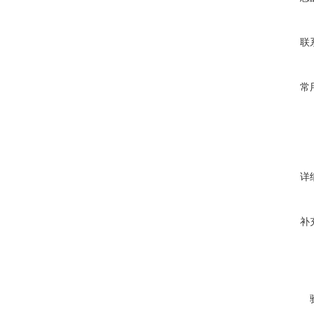
联
常
详
补