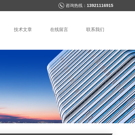
咨询热线：
13921116915
技术文章
在线留言
联系我们