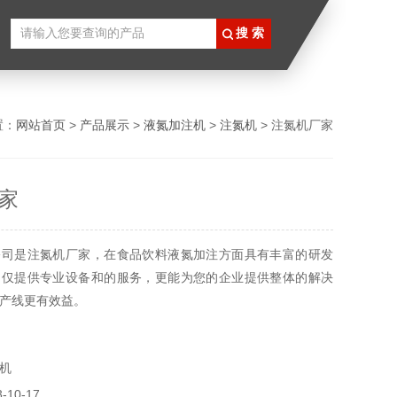
置：
网站首页
>
产品展示
>
液氮加注机
>
注氮机
> 注氮机厂家
家
公司是注氮机厂家，在食品饮料液氮加注方面具有丰富的研发
不仅提供专业设备和的服务，更能为您的企业提供整体的解决
产线更有效益。
机
10-17