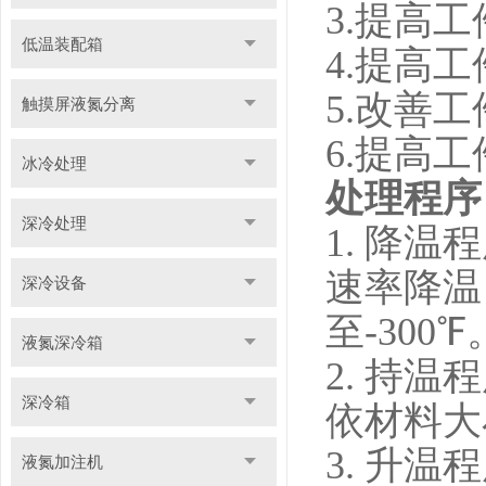
3.提高
低温装配箱
4.提高
5.改善
触摸屏液氮分离
6.提高
冰冷处理
处理程序
深冷处理
1. 降温
速率降温
深冷设备
至-300℉
液氮深冷箱
2. 持温
深冷箱
依材料大
3. 升温
液氮加注机