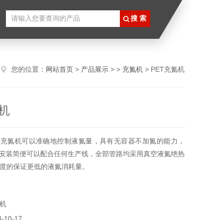
您的位置：
网站首页
>
产品展示
> >
充氮机
> PET充氮机
氮机
T充氮机可以准确地控制液氮量，具有无容器不加氮的能力，
，安装简便可以配合任何生产线，全部管路均采用真空液氮绝热
度的保证更低的液氮消耗量。
机
10-17