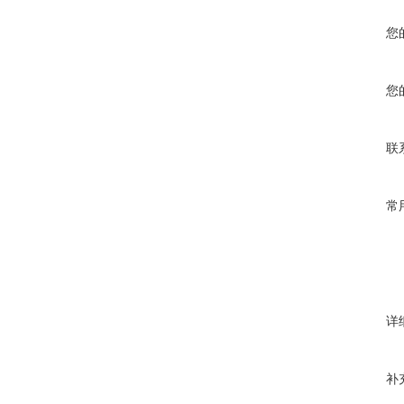
您
您
联
常
详
补