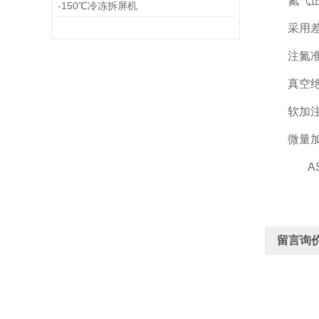
氮气正压
-150℃冷冻拆屏机
采用差压
注氮准确
真空绝热
软加注兼
微量加注
​ AS
留言询