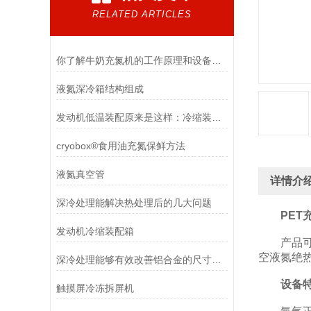
RELATED ARTICLES
你了解牛奶充氮机的工作原理和设备特点吗
液氮深冷箱结构组成
发动机低温装配原来是这样：冷缩装配改变世界
cryobox®食用油充氮保鲜方法
液氮真空管
详情介
深冷处理能解决热处理后的几大问题
PET
发动机冷缩装配箱
产品可以
空液氮绝
深冷处理能够有效改善铝合金的尺寸稳定性
设备
​触摸屏冷冻拆屏机