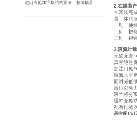
进口液氮加注机结构紧凑、整体撬装，占地小无需基建投资
2.在罐装
在灌装完
量，体积膨
一则，使
二则，把
三则，铝
3.液氮计
无罐无充
真空绝热
加注口氮
液氮水平
同时减低
液位以动
液气相分
缓冲充氮
配有过滤
易拉罐 PE