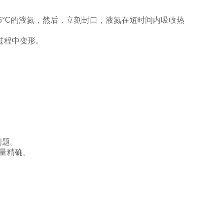
196°C的液氮，然后，立刻封口，液氮在短时间内吸收热
过程中变形。
。
问题。
剂量精确。
。