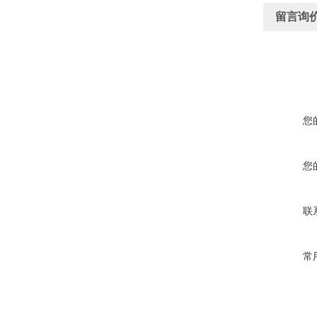
留言询
您
您
联
常