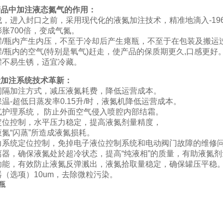
产品中加注液态氮气的作用：
成，进入封口之前，采用现代化的液氮加注技术，精准地滴入
-
胀700倍，变成气氮。
罐
/瓶内产生内压，不至于冷却后产生瘪瓶，不至于在包装及搬运
罐
/瓶内的空气(特别是氧气)赶走，使产品的保质期更久,口感更好
罐不易生锈，适宜冷藏。
量加注系统技术革新
：
间隔加注方式，减压液氮耗费，降低运营成本。
保温
-超低日蒸发率0.15升/时，液氮机降低运营成本。
气护理系统，
防止外面空气侵入喷腔内部结霜。
定位控制，水平压力稳定，提高液氮剂量精度，
液氮
“闪蒸”所造成液氮损耗。
力系统定位控制，免掉电子液位控制系统和电动阀门故障的维修
离器，确保液氮处於超冷状态，提高
“纯液相”的质量，有助液氮
功能，有效防止液氮反弹溅出，液氮拾取量稳定，确保罐压平稳
器（选项）
10um，去除微粒污染。
T瓶