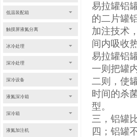
易拉罐铝
低温装配箱
的二片罐
加注技术，
触摸屏液氮分离
间内吸收热
冰冷处理
易拉罐铝
深冷处理
一则把罐
二则，使罐
深冷设备
时间的杀
液氮深冷箱
型。
深冷箱
三，铝罐
四；铝罐
液氮加注机