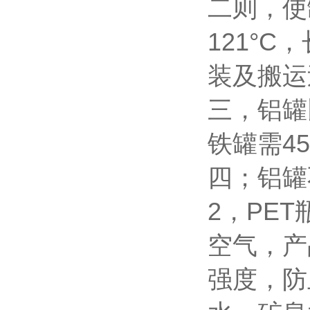
二则，使
121
°
C
，
装及搬运
三，铝罐
铁罐需
45
四；铝罐
2
，
PET
空气，产
强度，防