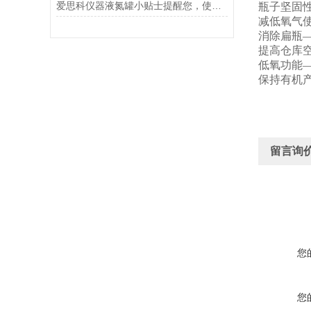
爱思科仪器液氮罐小贴士提醒您，使用液氮罐一定要注意这些事
瓶子坚
减低氧气
消除扁
提高仓库
低氧功
保持有机
留言询
您
您