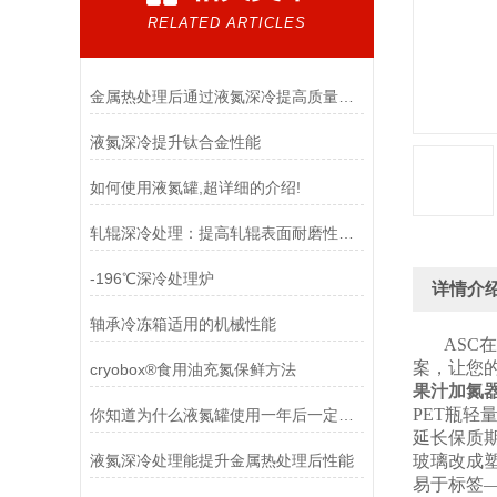
RELATED ARTICLES
金属热处理后通过液氮深冷提高质量、延长寿命、降低生产成本
液氮深冷提升钛合金性能
如何使用液氮罐,超详细的介绍!
轧辊深冷处理：提高轧辊表面耐磨性和尺寸稳定性
-196℃深冷处理炉
详情介
轴承冷冻箱适用的机械性能
ASC在
案，让您
cryobox®食用油充氮保鲜方法
果汁加氮
PET瓶
你知道为什么液氮罐使用一年后一定要清洗吗？这篇文章说的很清楚！
延长保质
液氮深冷处理能提升金属热处理后性能
玻璃改成
易于标签