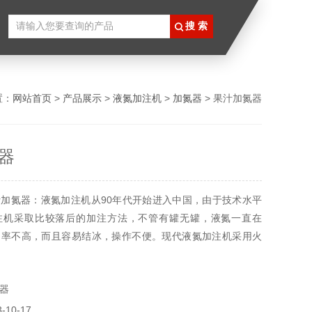
置：
网站首页
>
产品展示
>
液氮加注机
>
加氮器
> 果汁加氮器
器
加氮器：液氮加注机从90年代开始进入中国，由于技术水平
注机采取比较落后的加注方法，不管有罐无罐，液氮一直在
用率不高，而且容易结冰，操作不便。现代液氮加注机采用火
智能化人机界面设计。准确计量加注，可自动调节，自动跟
注，有罐加注。液氮加注机全程防冻结保护，简单，容易操
器
大大提高。
10-17