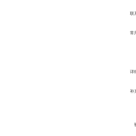
联
常
详
补