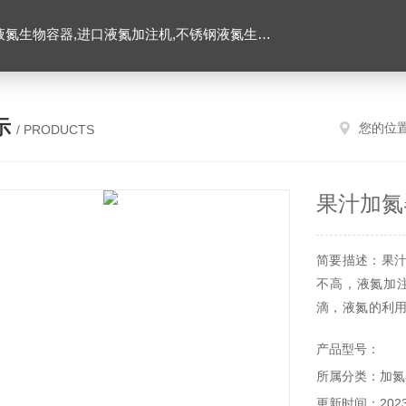
氮生物容器,进口液氮加注机,不锈钢液氮生物容器
示
您的位
/ PRODUCTS
果汁加氮
简要描述：果汁
不高，液氮加
滴，液氮的利
箭隔热技术，
产品型号：
踪。无罐不加
所属分类：加氮
作，液氮利用率
更新时间：2023-