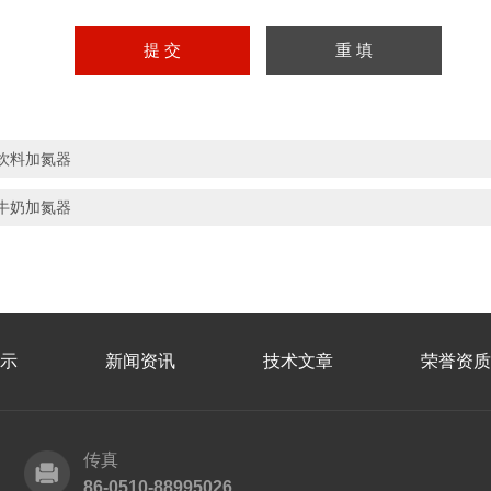
饮料加氮器
牛奶加氮器
示
新闻资讯
技术文章
荣誉资质
传真
86-0510-88995026