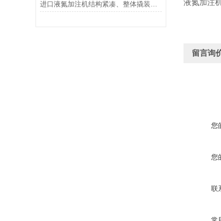
液氮加注
进口液氮加注机结构紧凑、整体撬装，占地小无需基建投资
留言询
您
您
联
常