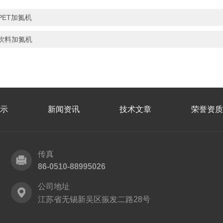
PET加氮机
饮料加氮机
示
新闻资讯
技术文章
荣誉资质
传真
86-0510-88995026
公司地址
江苏省无锡新吴区振发二路28号