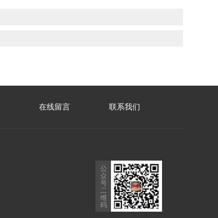
在线留言
联系我们
公
众
号
二
维
码