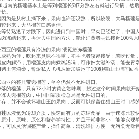
国和越南的榴莲基本上是等到榴莲长到7分熟左右就进行采摘，然
拉长。
莲因为是从树上摘下来，果肉也许还没熟，所以较硬，大马榴莲
相较起来，大马榴莲口感更佳。
是等待熟透了才跌下，因此进口到中国时，果肉已经烂了，中国
果肉冻结起来，再运去中国的方法，能让消费者尝试接近100%原
来西亚的榴莲只有冷冻的果肉-液氮急冻榴莲
八成熟为佳，吃起来臭味不很重，初学吃者较易接受；若吃过量
莲皮内解滞；用榴莲皮内肉煮鸡汤喝，可作妇女滋补汤，能去胃
门赌王何鸿燊，曾派私人飞机从新加坡运了100颗猫山王榴莲回香
来西亚的整只带壳榴莲，至今仍然不允许进口。
掉落的榴莲，只有72小时的黄金赏味期，超过这个时间果肉就开
冷冻去壳榴莲肉，中国国家质检总局是允许进口的。
贮存，并不会破坏猫山王的果肉，反而可以保留住猫山王时口感的
榴莲
以液氮为冷却介质，快速而有力的冻结食品，由于速冻比较
、原汁、原味、原色和营养学特性，并且干耗非常小，能够实现
小，可以灵活调整产量，操作简单，清洗维护方便，无污染无噪