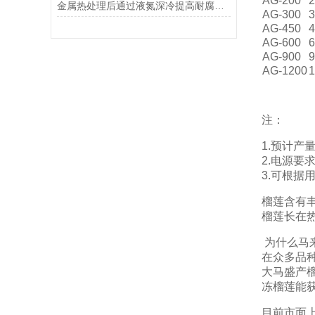
AG-200
2
金属热处理后通过液氮深冷提高耐腐蚀性
AG-300
3
AG-450
4
AG-600
6
AG-900
9
AG-1200
1
注：
1.预计
2.电源要求：
3.可根据
榴莲含有丰
榴莲长在
为什么马
在众多品
大马盛产
冻榴莲能
目前市面