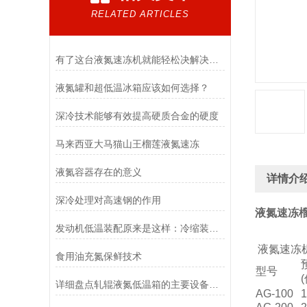
RELATED ARTICLES
有了这台液氮速冻机就能轻松决解决生鲜肉难保鲜问题
液氮罐和超低温冰箱应该如何选择？
深冷技术能够有效提高硬质合金的硬度
马来西亚大马猫山王榴莲液氮速冻
液氮容器存在的意义
详情介
深冷处理对高速钢的作用
液氮速冻
发动机低温装配原来是这样：冷缩装配改变世界
液氮速冻机
食用油充氮保鲜技术
型号
详细盘点轧辊液氮低温箱的主要设备特点
AG-100
1