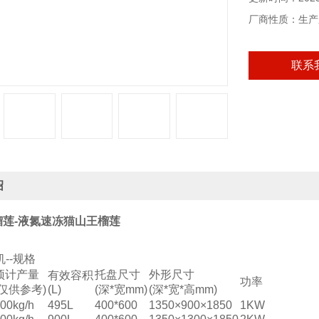
厂商性质：生产
联系
绍
榴莲
-液氮速冻猫山王榴莲
--规格
预计产量
托盘尺寸
外形尺寸
有效容积
功率
(仅供参考)
(L)
(深*宽mm)
(深*宽*高mm)
00kg/h
495L
400*600
1350×900×1850
1KW