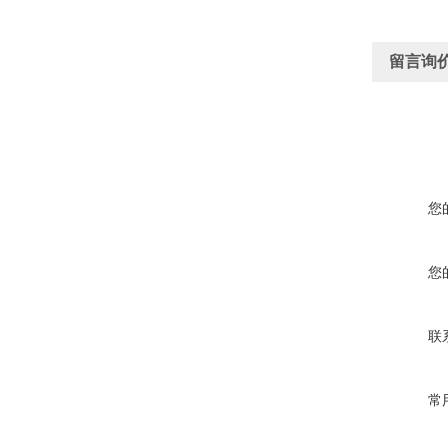
留言询
您
您
联
常