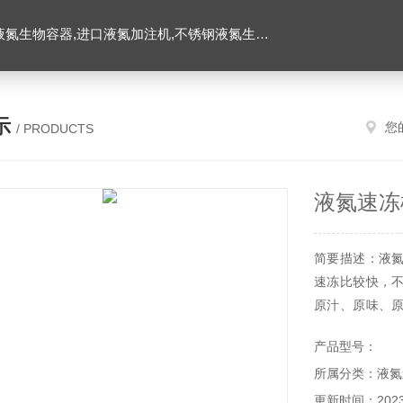
氮生物容器,进口液氮加注机,不锈钢液氮生物容器
示
您
/ PRODUCTS
液氮速冻
简要描述：液
速冻比较快，
原汁、原味、
会产生粘连损
产品型号：
操作简单，清洗
所属分类：液氮
更新时间：2023-