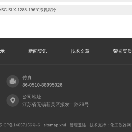
ASC-SLX-1288-196℃液氮深冷
示
新闻资讯
技术文章
荣誉资质
传真
86-0510-88995026
公司地址
江苏省无锡新吴区振发二路28号
苏ICP备14057156号-6
sitemap.xml
管理登陆
技术支持：
化工仪器网