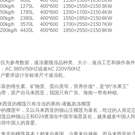
00kg/h
900L
400*600
1350×1300×1850
2KW
00kg/h
1275L
400*600
1350×1550×2150
3KW
50kg/h
1785L
400*600
1350×1700×2150
4KW
00kg/h
2380L
400*600
1550×1950×2150
6KW
00kg/h
3570L
400*600
1700×2550×2150
7KW
200kg/h
4420L
400*600
1850×2550×2150
9KW
产量仅为参考数据，速冻量随冻品种类、大小，速冻工艺和操作条
AC 380V/50HZ或者AC 220V/50HZ
用户要求设计非标准尺寸速冻机。
富的维生素、矿物质、蛋白质等，营养价值*，是*的“水果王”
热带，原产自马来西亚，我国只有广东、海南一带有种植。
来西亚的榴莲只有冷冻的果肉-液氮急冻榴莲
种的榴莲中，又以马来西亚的猫山王榴莲为著名，吃过的人肯定忘
榴莲品种猫山王和D24逐渐在中国市场普及化，越来越多中国人
获得中国人的喜爱。
上售卖的榴莲基本上都来自泰国，少量来自越南，而马来西亚的