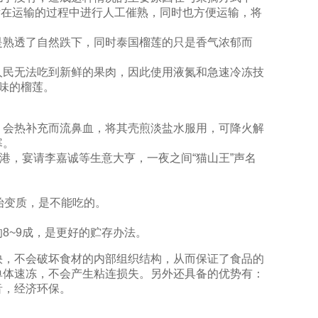
后在运输的过程中进行人工催熟，同时也方便运输，将
是熟透了自然跌下，同时泰国榴莲的只是香气浓郁而
人民无法吃到新鲜的果肉，因此使用液氮和急速冷冻技
味的榴莲。
，会热补充而流鼻血，将其壳煎淡盐水服用，可降火解
寒。
港，宴请李嘉诚等生意大亨，一夜之间“猫山王”声名
始变质，是不能吃的。
8~9成，是更好的贮存办法。
快，不会破坏食材的内部组织结构，从而保证了食品的
单体速冻，不会产生粘连损失。另外还具备的优势有：
音，经济环保。