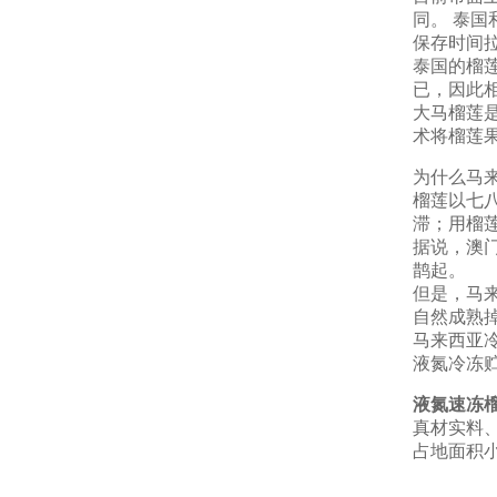
同。 泰
保存时间
泰国的榴
已，因此
大马榴莲
术将榴莲
为什么马
榴莲以七
滞；用榴
据说，澳
鹊起。
但是，马
自然成熟
马来西亚
液氮冷冻
液氮速冻
真材实料
占地面积