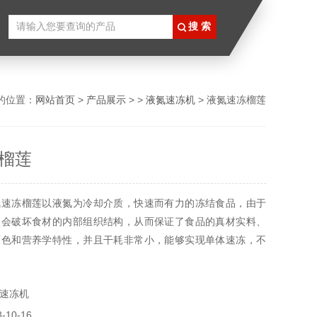
的位置：
网站首页
>
产品展示
> >
液氮速冻机
> 液氮速冻榴莲
榴莲
氮速冻榴莲以液氮为冷却介质，快速而有力的冻结食品，由于
不会破坏食材的内部组织结构，从而保证了食品的真材实料、
原色和营养学特性，并且干耗非常小，能够实现单体速冻，不
失。另外还具备的优势有：占地面积小，可以灵活调整产量，
维护方便，无污染无噪音，经济环保。
速冻机
10-16