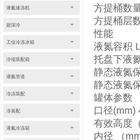
方提桶数量（5
液氮速冻机
方提桶层数 1
超深冷
性能
工业冷冻冰箱
液氮容积 L 7
托盘下液氮容积
冷缩装配箱
静态液氮保持
液氮管道
静态液氮保持
冷冻装配
罐体参数
口径(mm) 4
冷装配
有效高度（mm
液氮冷冻箱
内径 （mm) 