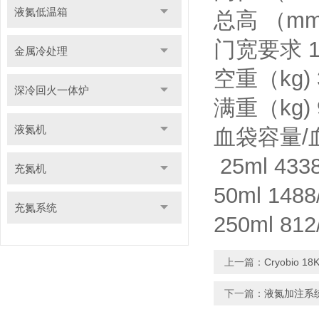
液氮低温箱
总高 （mm) 
门宽要求 10
金属冷处理
空重（kg) 3
深冷回火一体炉
满重（kg) 9
液氮机
血袋容量/
25ml 4338
充氮机
50ml 1488
充氮系统
250ml 812
上一篇：
Cryobio
下一篇：
液氮加注系