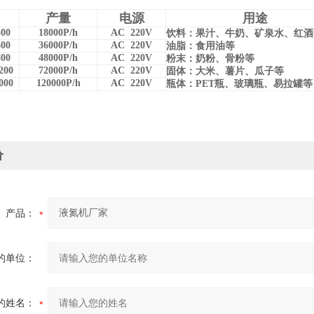
产量
电源
用途
300
18000P/h
AC 220V
饮料：果汁、牛奶、矿泉水、红酒
600
36000P/h
AC 220V
油脂：食用油等
800
48000P/h
AC 220V
粉末：奶粉、骨粉等
200
72000P/h
AC 220V
固体：大米、薯片、瓜子等
000
120000P/h
AC 220V
瓶体：PET
瓶、玻璃瓶、易拉罐等
价
产品：
的单位：
的姓名：