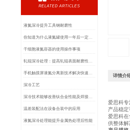
RELATED ARTICLES
液氮深冷提升工具钢耐磨性
你知道为什么液氮罐使用一年后一定要清洗吗？这篇文章说的很清楚！
干细胞液氮容器的使用操作事项
轧辊深冷处理：提高轧辊表面耐磨性和尺寸稳定性
手机触摸屏液氮分离新技术解决快速无损脱胶分离的难题
详情介
深冷工艺
深冷技术能够改善钛合金性能及焊接件的尺寸稳定性
爱思科专
温差装配法在设备合装中的应用
产品稳定
爱思科在
液氮深冷处理能提升金属热处理后性能
供整体解