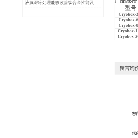
产品规格
液氮深冷处理能够改善钛合金性能及焊接件的尺寸稳定性
型号
Cryobox-
Cryobox-
Cryobox-
Cryobox-1
Cryobox-2
留言询
您
您