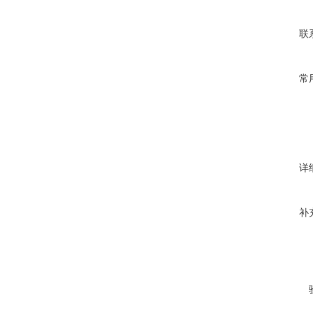
联
常
详
补