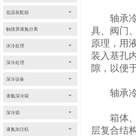
低温装配箱
轴承冷冻
具、阀门
触摸屏液氮分离
原理，用
冰冷处理
装入基孔
深冷处理
隙，以便
深冷设备
轴承冷
液氮深冷箱
深冷箱
箱体、箱
层复合结
液氮加注机