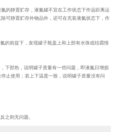
氮的静置贮存，液氮罐不宜在工作状态下作远距离运
其除可静置贮存外物品外，还可在充装液氮状态下，作
液氮的前提下，发现罐子瓶盖上和上部有水珠或结霜情
冷，下部热，说明罐子质量有一些问题，即液氮日增损
量停止使用；若上下温度一致，说明罐子质量没有问
，反之则无问题。