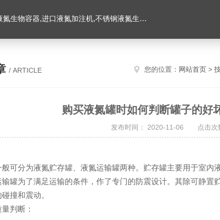
氮生物容器,进口液氮加注机,不锈钢液氮生物容器
章
您的位置：
网站首页
>
/ ARTICLE
购买液氮罐时如何判断罐子的好
发布时间： 2020-11-06 点击次数
一般可分为液氮贮存罐、液氮运输罐两种。贮存罐主要用于室内
运输罐为了满足运输的条件，作了专门的防震设计。其除可静置
的碰撞和震动。
质量判断：