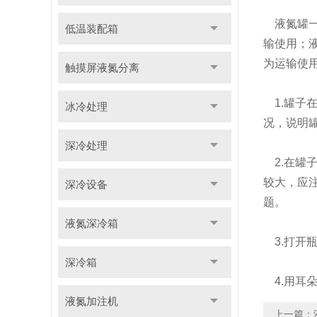
液氮罐一
低温装配箱
输使用；
为运输使
触摸屏液氮分离
1.罐子
冰冷处理
况，说明
深冷处理
2.在罐
较大，应
深冷设备
题。
液氮深冷箱
3.打开
深冷箱
4.用耳
液氮加注机
上一篇：