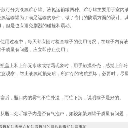
般可分为液氮贮存罐、液氮运输罐两种。贮存罐主要用于室内液
液氮运输罐为了满足运输的条件，做了专门的防震方面的设计。
用，但是也应避免剧烈的碰撞和震动。
在使用过程中，每天都应随时检查罐子的使用情况，在罐子内有
罐子质量有问题，应立即停止使用；
子瓶盖上和上部无水珠或结霜现象时，用手触摸外壳，感觉上部
注意观察，防止液氮耗损完后，所贮存的物质损坏，必要时，尽
瓶塞后，瓶口内的雾气不往外溢，而往下沉，说明罐子是好的。
朵从瓶口处听罐子内是否有气泡声，如较频繁则罐子质量有问题
液氮加注系统在加注液氮时的操作步骤和注意事项