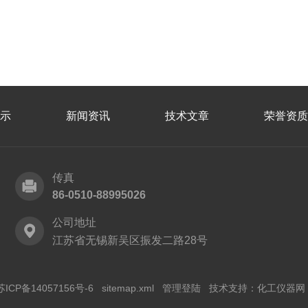
示
新闻资讯
技术文章
荣誉资质
传真
86-0510-88995026
公司地址
江苏省无锡新吴区振发二路28号
苏ICP备14057156号-6
sitemap.xml
管理登陆
技术支持：
化工仪器网