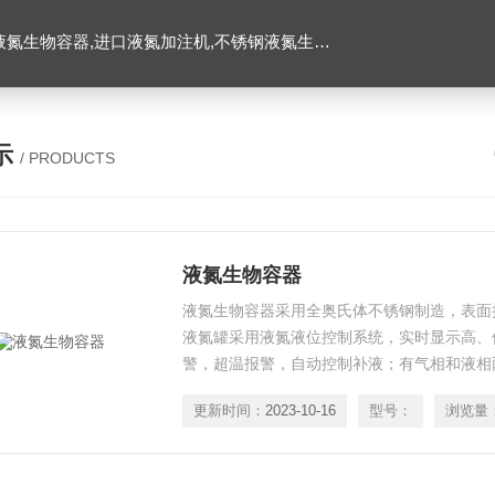
氮生物容器,进口液氮加注机,不锈钢液氮生物容器
示
/ PRODUCTS
液氮生物容器
液氮生物容器采用全奥氏体不锈钢制造，表面
液氮罐采用液氮液位控制系统，实时显示高、
警，超温报警，自动控制补液；有气相和液相
样品上端低温环境 -190℃。
更新时间：
2023-10-16
型号：
浏览量