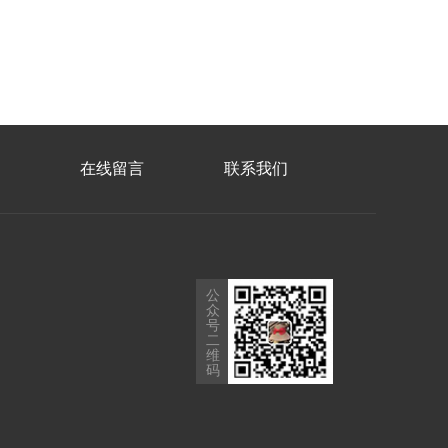
在线留言
联系我们
公
众
号
二
维
码