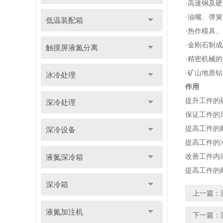
·高速钢及
·油嘴、弹
低温装配箱
·热作模具
·金刚石制
触摸屏液氮分离
·精密机械
·矿山地质
冰冷处理
作用
提升工件的
深冷处理
保证工件的
提高工件的
深冷设备
提高工件的
改善工件内
液氮深冷箱
提高工件的
深冷箱
上一篇：
液氮加注机
下一篇：