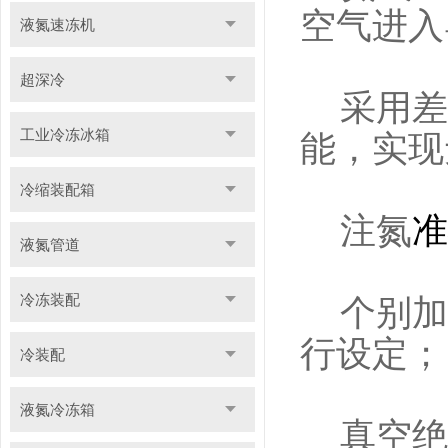
空气进入
液氮速冻机
超深冷
采用差压
工业冷冻冰箱
能，实现
冷缩装配箱
注氮
准
液氮管道
冷冻装配
个别加注
行设定；
冷装配
液氮冷冻箱
真空绝热