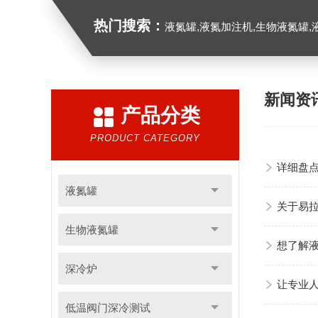
热门搜索：
液氮罐,液氮加注机,生物液氮罐,液
新闻资
产品分类
PRODUCT CATEGORY
详细盘
液氮罐
关于易
生物液氮罐
想了解
深冷炉
让专业
低温阀门深冷测试