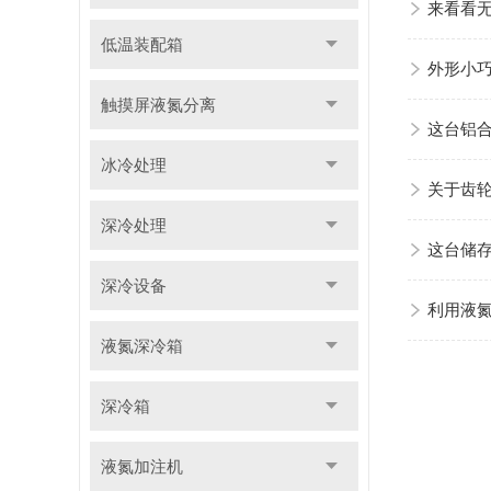
来看看
低温装配箱
外形小
触摸屏液氮分离
这台铝
冰冷处理
关于齿
深冷处理
这台储
深冷设备
利用液
液氮深冷箱
深冷箱
液氮加注机