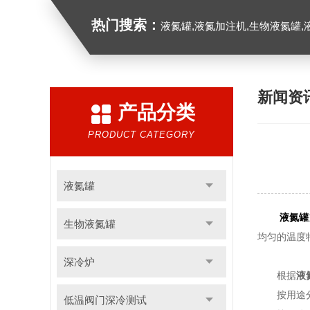
热门搜索：
液氮罐,液氮加注机,生物液氮罐,液
新闻资
产品分类
PRODUCT CATEGORY
液氮罐
液氮罐
生物液氮罐
均匀的温度
深冷炉
根据
液
按用途
低温阀门深冷测试