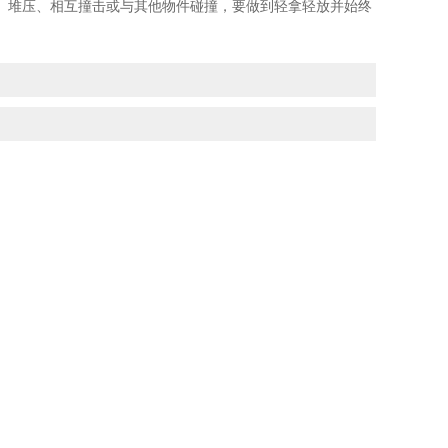
堆压、相互撞击或与其他物件碰撞，要做到轻拿轻放并始终