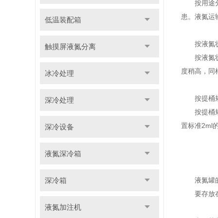
按用途分，
患。液氮运
低温装配箱
按液氮状
触摸屏液氮分离
按液氮状态
度稍高，同
冰冷处理
按提桶规
深冷处理
按提桶规格
置标准2m
深冷设备
液氮深冷箱
深冷箱
液氮罐的
要存放在
液氮加注机