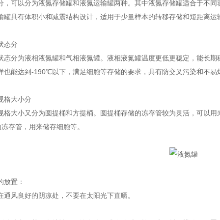
可以分为液氮存储罐和液氮运输罐两种。其中液氮存储罐适合于不同容
输罐具有体积小和减震结构设计，适用于少量样本的转移存储和短距离运
态分
分为液相液氮罐和气相液氮罐。液相液氮罐温度更低更稳定，能长期稳定
样也能达到-190℃以下，满足细胞等存储的要求，具有防交叉污染和不
格大小分
大小又分为圆提桶和方提桶。圆提桶存储的冻存管较为灵活，可以用来
l的冻存管，用来储存细胞等。
放置：
通风良好的阴凉处，不要在太阳光下直晒。