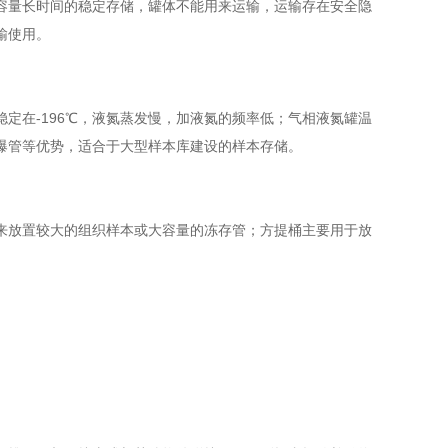
量长时间的稳定存储，罐体不能用来运输，运输存在安全隐
输使用。
在-196℃，液氮蒸发慢，加液氮的频率低；气相液氮罐温
易爆管等优势，适合于大型样本库建设的样本存储。
放置较大的组织样本或大容量的冻存管；方提桶主要用于放